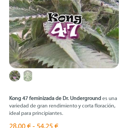
Kong 47 feminizada de Dr. Underground
es una
variedad de gran rendimiento y corta floración,
ideal para principiantes.
Rango
28,00
€
-
54,25
€