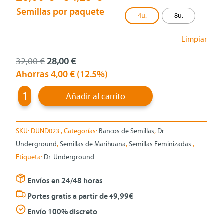
de
Semillas por paquete
4u.
8u.
precios:
desde
Limpiar
28,00 €
hasta
El
El
32,00
€
28,00
€
54,25 €
precio
precio
Ahorras
4,00
€
(12.5%)
Kong
original
actual
Añadir al carrito
47
era:
es:
feminizada
32,00 €.
28,00 €.
de
SKU:
DUND023
Categorías:
Bancos de Semillas
,
Dr.
Dr.
Underground
,
Semillas de Marihuana
,
Semillas Feminizadas
Underground
Etiqueta:
Dr. Underground
cantidad
Envíos en 24/48 horas
Portes gratis a partir de 49,99€
Envío 100% discreto