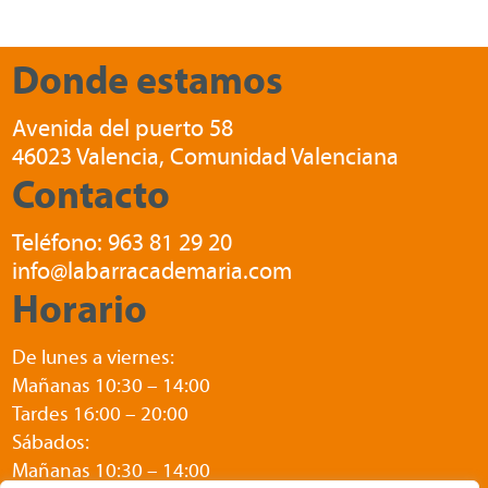
precios:
desde
desde
9,90 €
Donde estamos
11,60 €
hasta
hasta
35,00 €
Avenida del puerto 58
71,20 €
46023 Valencia, Comunidad Valenciana
Contacto
Teléfono:
963 81 29 20
info@labarracademaria.com
Horario
De lunes a viernes:
Mañanas 10:30 – 14:00
Tardes 16:00 – 20:00
Sábados:
Mañanas 10:30 – 14:00