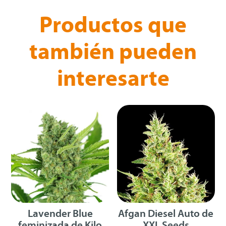
Productos que
también pueden
interesarte
Productos relacionados
Lavender Blue
Afgan Diesel Auto de
feminizada de Kilo
XXL Seeds