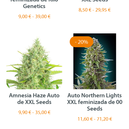
Genetics
Rango
8,50
€
-
29,95
€
Rango
9,00
€
-
39,00
€
de
de
precios:
precios:
desde
desde
8,50 €
- 20%
9,00 €
hasta
hasta
29,95 €
39,00 €
Amnesia Haze Auto
Auto Northern Lights
de XXL Seeds
XXL feminizada de 00
Seeds
Rango
9,90
€
-
35,00
€
Rango
11,60
€
-
71,20
€
de
de
precios: